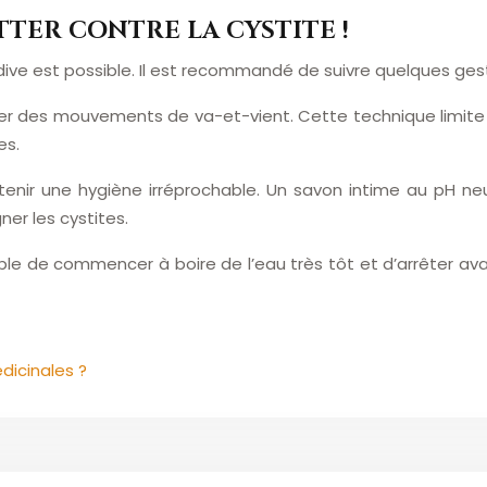
TER CONTRE LA CYSTITE !
idive est possible. Il est recommandé de suivre quelques ge
uer des mouvements de va-et-vient. Cette technique limite l’
es.
tenir une hygiène irréprochable. Un savon intime au pH neu
er les cystites.
ble de commencer à boire de l’eau très tôt et d’arrêter avan
dicinales ?